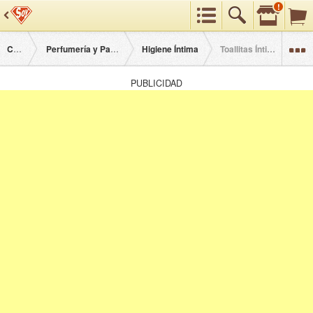
!
Preferencias
Buscar
Categorías
Categorías
Perfumería y Parafarmacia
Higiene Íntima
Toallitas Íntimas Frescas
PUBLICIDAD