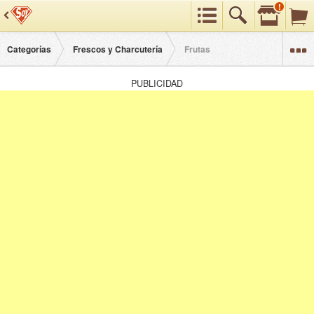
!
Preferencias
Buscar
Categorías
Categorías
Frescos y Charcutería
Frutas
PUBLICIDAD