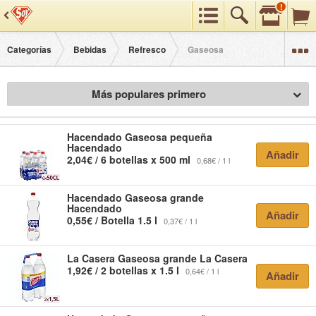
!
Preferencias
Buscar
Categorías
Categorías
Bebidas
Refresco
Gaseosa
Más populares primero
Hacendado
Gaseosa pequeña
Hacendado
Añadir
2,04€ / 6 botellas x 500 ml
0,68€ / 1 l
Hacendado
Gaseosa grande
Hacendado
Añadir
0,55€ / Botella 1.5 l
0,37€ / 1 l
La Casera
Gaseosa grande La Casera
1,92€ / 2 botellas x 1.5 l
0,64€ / 1 l
Añadir